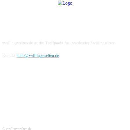
Über uns
zwillingswelten.de ist der Treffpunkt für (werdende) Zwillingseltern.
Kontakt
hallo@zwillingswelten.de
Hier folgen
© zwillingswelten.de