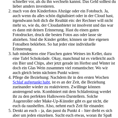
schneller vor, als du ihn wechseln kannst. Das Geld solltest du
lieber amders investieren.
mach von den Kinderfotos Abzüge oder ein Fotobuch. Ja,
auch wenn du alles schön digitalisiert oder in der Cloud hast,
irgendwann holt dich die Realität ein: der Rechner will nicht
mehr so, wie du, der Cloudanbieter ist insolvent und das war
es dann mit deinen Erinnerung. Hast du einen guten
Fotodrucker, druck die besten Fotos aus oder lasse sie
abziehen. Sind die Kinder größer, können sie ihre eigenen
Fotoalben bekleben. So hat jeder eine individuelle
Erinnerung.
hab mindestens eine Flaschen guten Weines im Keller, dazu
eine Tafel Schokolade. Okay, manchmal tut es vielleicht auch
ein Bier und Chips, aber jetzt gerade im Herbst und Winter ist
doch ein Glas Wein zusammen viel romantischer. Wo wir
auch gleich beim nächsten Punkt wären:
Pflege die Beziehung: Nachdem ihr in den ersten Wochen
Schlaf aufgetankt habt
, ist es an der Zeit, die Beziehung
zueinander wieder zu reaktivieren. Zwillinge können
anstrengend sein. Kombiniert mit dem Schlafentzug werdet
ihr zu den perfekten Halloween-Darstellern. Solche
Augenroller oder Make-Up-Künstler gibt es gar nicht, die
euch da raushelfen. Also, nehmt euch Zeit für einander.
Denkt an euch – ja, das passt du Punkt 4 – hier dreht es sich
aber um jeden einzelnen. Sucht euch etwas, woran ihr Spaß