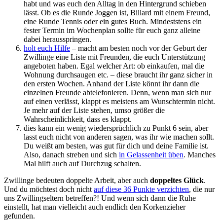
habt und was euch den Alltag in den Hintergrund schieben
lässt. Ob es die Runde Joggen ist, Billard mit einem Freund,
eine Runde Tennis oder ein gutes Buch. Mindeststens ein
fester Termin im Wochenplan sollte für euch ganz alleine
dabei herausspringen.
holt euch Hilfe
– macht am besten noch vor der Geburt der
Zwillinge eine Liste mit Freunden, die euch Unterstützung
angeboten haben. Egal welcher Art: ob einkaufen, mal die
Wohnung durchsaugen etc. – diese braucht ihr ganz sicher in
den ersten Wochen. Anhand der Liste könnt ihr dann die
einzelnen Freunde abtelefonieren. Denn, wenn man sich nur
auf einen verlässt, klappt es meistens am Wunschtermin nicht.
Je mehr auf der Liste stehen, umso größer die
Wahrscheinlichkeit, dass es klappt.
dies kann ein wenig wiedersprüchlich zu Punkt 6 sein, aber
lasst euch nicht von anderen sagen, was ihr wie machen sollt.
Du weißt am besten, was gut für dich und deine Familie ist.
Also, danach streben und sich
in Gelassenheit üben
. Manches
Mal hilft auch auf Durchzug schalten.
Zwillinge bedeuten doppelte Arbeit, aber auch
doppeltes Glück
.
Und du möchtest doch nicht
auf diese 36 Punkte verzichten
, die nur
uns Zwillingseltern betreffen?! Und wenn sich dann die Ruhe
einstellt, hat man vielleicht auch endlich den Korkenzieher
gefunden.