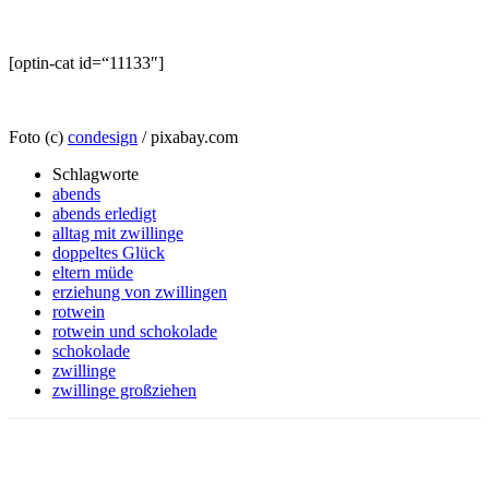
[optin-cat id=“11133″]
Foto (c)
condesign
/ pixabay.com
Schlagworte
abends
abends erledigt
alltag mit zwillinge
doppeltes Glück
eltern müde
erziehung von zwillingen
rotwein
rotwein und schokolade
schokolade
zwillinge
zwillinge großziehen