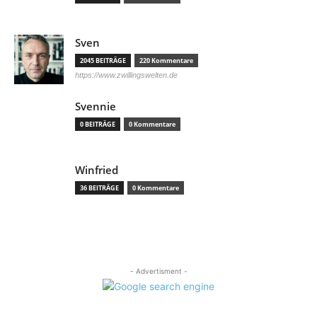
Sven
2045 BEITRÄGE
220 Kommentare
https://www.zwillingswelten.de
Svennie
0 BEITRÄGE
0 Kommentare
Winfried
36 BEITRÄGE
0 Kommentare
- Advertisment -