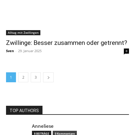
Alltag mit Zwillingen
Zwillinge: Besser zusammen oder getrennt?
Sven
-
29. Januar 2025
0
1
2
3
TOP AUTHORS
Anneliese
8 BEITRÄGE
0 Kommentare