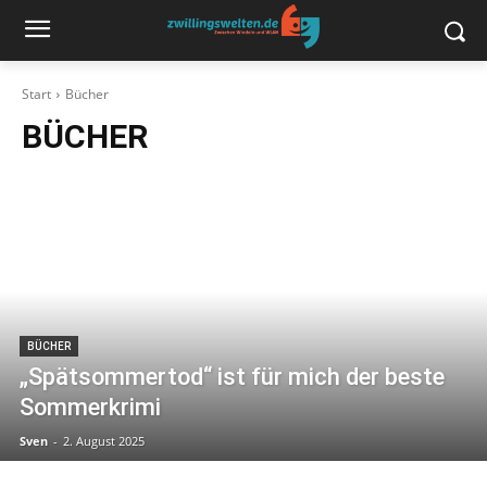
Start
Bücher
BÜCHER
BÜCHER
„Spätsommertod“ ist für mich der beste
Sommerkrimi
Sven
-
2. August 2025