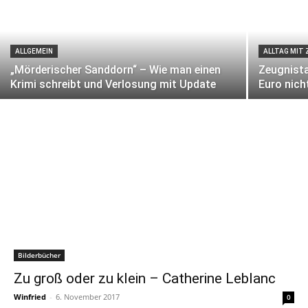
ALLGEMEIN
ALLTAG MIT 
„Mörderischer Sanddorn“ – Wie man einen
Zeugnista
Krimi schreibt und Verlosung mit Update
Euro nich
Bilderbücher
Zu groß oder zu klein – Catherine Leblanc
Winfried
-
6. November 2017
0