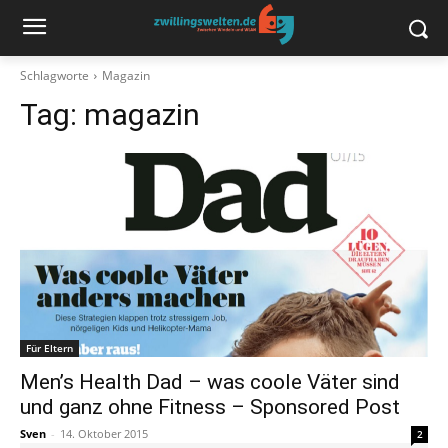
Schlagworte
Magazin
Tag:
magazin
Für Eltern
Men’s Health Dad – was coole Väter sind
und ganz ohne Fitness – Sponsored Post
Sven
-
14. Oktober 2015
2