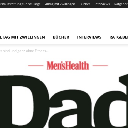
Erstausstattung für Zwillinge
Alltag mit Zwillingen
Bücher
Interviews
Ratgeber
LTAG MIT ZWILLINGEN
BÜCHER
INTERVIEWS
RATGEBE
r sind und ganz ohne Fitness...