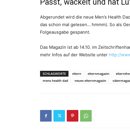
Passt, wackelt und hat Lu
Abgerundet wird die neue Men’s Health Dad
das schon mal gelesen… hmmm). So als Gesa
Folgeausgabe gespannt.
Das Magazin ist ab 14.10. im Zeitschriftenh
mehr Infos auf der Website unter
http://ww
SCHLAGWORTE
eltern
elternmagazin
elternth
mens health dad
neues elternmagazin
vätermagaz