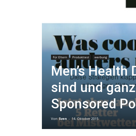
Für Eltern
Produkttest
werbung
Men’s Health 
sind und ganz
Sponsored Po
Von
Sven
-
14. Oktober 2015