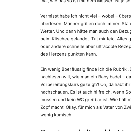
mal, wie das so ist mit nem Messer. Ist ja s
Vermisst habe ich nicht viel – wobei – übers
überlesen. Männer grillen doch immer. Ständ
Wetter. Und dann hätte man auch den Bezug
beim Klischee gelandet. Tut mir leid. Alles 
oder andere schnelle aber ultracoole Rez
des Herzens punkten kann.
Ein wenig überflüssig finde ich die Rubrik
nachlesen will, wie man ein Baby badet – 
Vorbereitungskurs gezeigt?! Oh, da habt ih
nachschauen. Es ist auch hilfreich, wenn 
müssen und kein WC greifbar ist. Wie hält 
Zopf macht. Okay, für mich als Vater von Zw
wenig komisch.