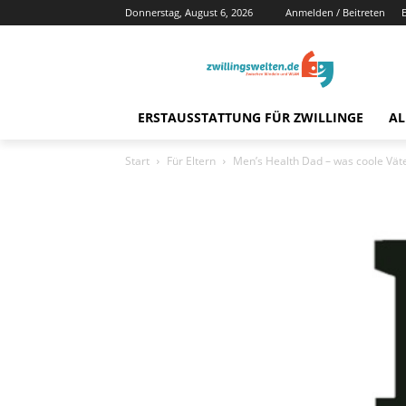
Donnerstag, August 6, 2026
Anmelden / Beitreten
ERSTAUSSTATTUNG FÜR ZWILLINGE
AL
Start
Für Eltern
Men’s Health Dad – was coole Väte