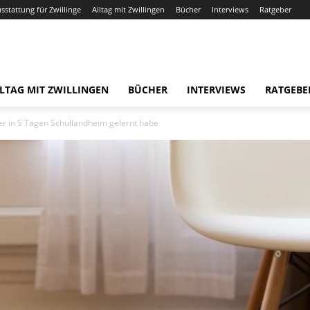
usstattung für Zwillinge
Alltag mit Zwillingen
Bücher
Interviews
Ratgeber
LTAG MIT ZWILLINGEN
BÜCHER
INTERVIEWS
RATGEBE
ter in 5 Tagen Schullandheim gelernt habe