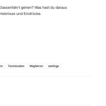
 Klassenfahrt gehen? Was hast du daraus
rlebnisse und Eindrücke.
eim
Türenknallen
Wegfahren
zwillinge