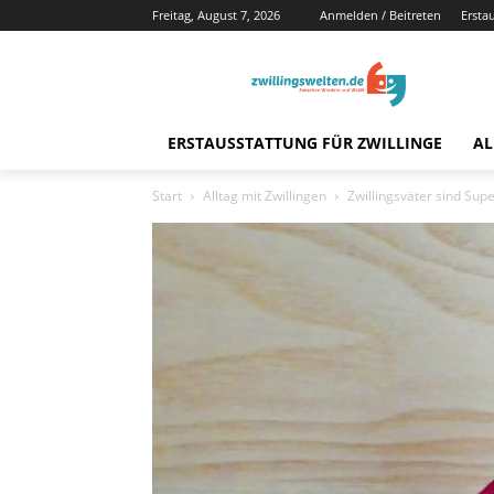
Freitag, August 7, 2026
Anmelden / Beitreten
Ersta
ERSTAUSSTATTUNG FÜR ZWILLINGE
AL
Start
Alltag mit Zwillingen
Zwillingsväter sind Sup