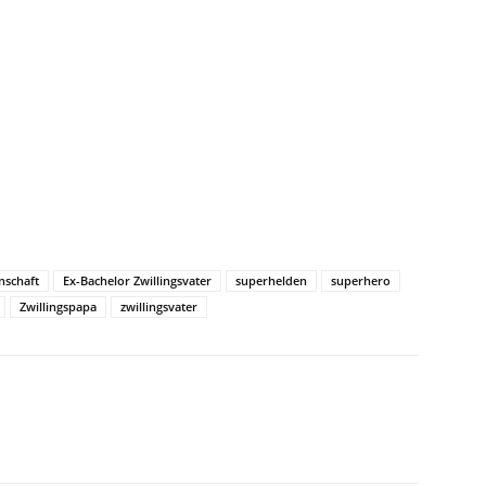
nschaft
Ex-Bachelor Zwillingsvater
superhelden
superhero
Zwillingspapa
zwillingsvater