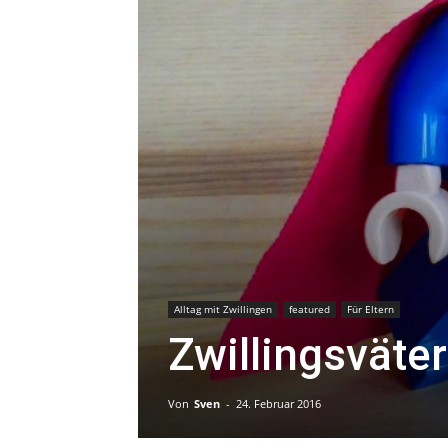
Alltag mit Zwillingen
featured
Für Eltern
Zwillingsväte
Von
Sven
-
24. Februar 2016