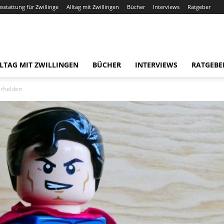
usstattung für Zwillinge
Alltag mit Zwillingen
Bücher
Interviews
Ratgeber
LTAG MIT ZWILLINGEN
BÜCHER
INTERVIEWS
RATGEBE
erhelden