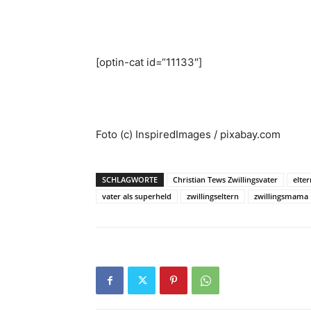
[optin-cat id=“11133″]
Foto (c) InspiredImages / pixabay.com
SCHLAGWORTE
Christian Tews Zwillingsvater
elter
vater als superheld
zwillingseltern
zwillingsmama