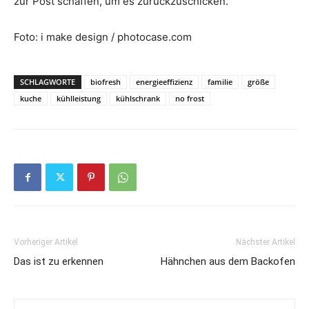
zur Post schaffen, um es zurückzuschicken.
Foto: i make design / photocase.com
SCHLAGWORTE
biofresh
energieeffizienz
familie
größe
kuche
kühlleistung
kühlschrank
no frost
Vorheriger Artikel
Nächster Artikel
Das ist zu erkennen
Hähnchen aus dem Backofen