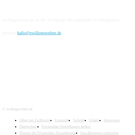
Über uns
zwillingswelten.de ist der Treffpunkt für (werdende) Zwillingseltern.
Kontakt
hallo@zwillingswelten.de
Hier folgen
© zwillingswelten.de
Alltag mit Zwillingen
Essentiell
Technik
Urlaub
Impressum
Datenschutz
Privatsphäre-Einstellungen ändern
Historie der Privatsphäre-Einstellungen
Einwilligungen widerrufen