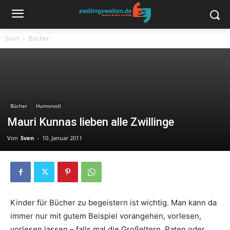
Start
Bücher
Bücher
Humorvoll
Mauri Kunnas lieben alle Zwillinge
Von
Sven
-
10. Januar 2011
Kinder für Bücher zu begeistern ist wichtig. Man kann da
immer nur mit gutem Beispiel vorangehen, vorlesen,
vorlesen lassen – falls mal die Großeltern, Paten oder