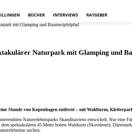
ILLINGEN
BÜCHER
INTERVIEWS
RATGEBER
turpark mit Glamping und Baumwipfelpfad
ktakulärer Naturpark mit Glamping und B
r eine Stunde von Kopenhagen entfernt – mit Waldturm, Kletterpar
ierendsten Naturerlebnisparks Skandinaviens entwickelt. Nur eine Fah
t dem spektakulären 45 Meter hohen Waldturm (Skovtårnet), Dänemark
aturerlebnisse suchen.