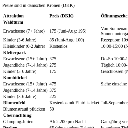
Preise sind in dänischen Kronen (DKK)
Attraktion
Preis (DKK)
Öffnungszeite
Waldturm
Von Sonnenauf
Erwachsene (7+ Jahre)
175 (Juni-Aug: 195)
Sonnenunterg
Kinder (3-6 Jahre)
85 (Juni-Aug: 100)
Rezeption: 10:
Kleinkinder (0-2 Jahre)
Kostenlos
10:00-15:00 (
Kletterpark
Erwachsene (15+ Jahre)
375
Do-So 10:00-1
Jugendliche (7-14 Jahre)
275
Täglich 10:00-
Kinder (3-6 Jahre)
175
Geschlossen (
Kombiticket
Erwachsene (15+ Jahre)
475
Siehe einzelne
Jugendliche (7-14 Jahre)
375
Kinder (3-6 Jahre)
225
Blumenfeld
Kostenlos mit Eintrittsticket
Juli-September
Blumenstrauß pflücken
50
Übernachtung
Glamping-Jurten
Ab 2.200 pro Nacht
Ganzjährig ver
Parken
65 (ohne andere Tickets)
In anderen Tick