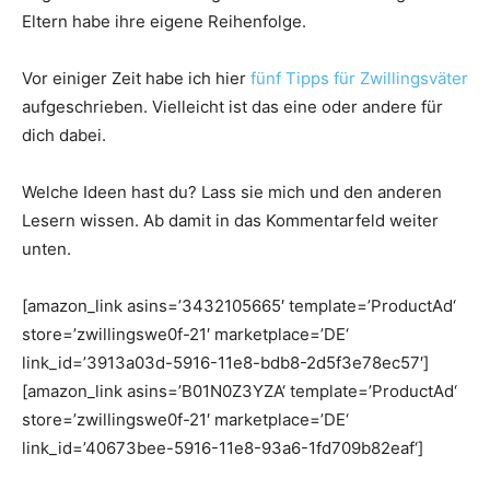
Eltern habe ihre eigene Reihenfolge.
Vor einiger Zeit habe ich hier
fünf Tipps für Zwillingsväter
aufgeschrieben. Vielleicht ist das eine oder andere für
dich dabei.
Welche Ideen hast du? Lass sie mich und den anderen
Lesern wissen. Ab damit in das Kommentarfeld weiter
unten.
[amazon_link asins=’3432105665′ template=’ProductAd‘
store=’zwillingswe0f-21′ marketplace=’DE‘
link_id=’3913a03d-5916-11e8-bdb8-2d5f3e78ec57′]
[amazon_link asins=’B01N0Z3YZA‘ template=’ProductAd‘
store=’zwillingswe0f-21′ marketplace=’DE‘
link_id=’40673bee-5916-11e8-93a6-1fd709b82eaf‘]