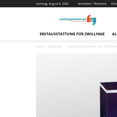
Samstag, August 8, 2026
Anmelden / Beitreten
Erst
ERSTAUSSTATTUNG FÜR ZWILLINGE
AL
Start
Gewinnen
Space Hawk Starter Set – Verlosu