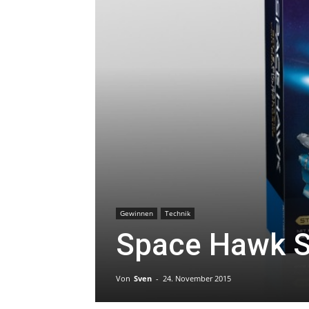
Gewinnen
Technik
Space Hawk St
Von
Sven
-
24. November 2015