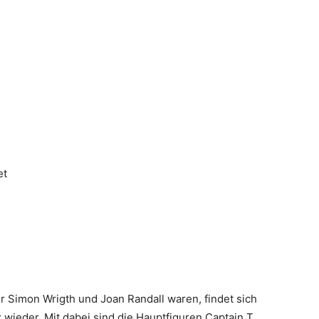
et
or Simon Wrigth und Joan Randall waren, findet sich
wieder. Mit dabei sind die Hauptfiguren Captain T.