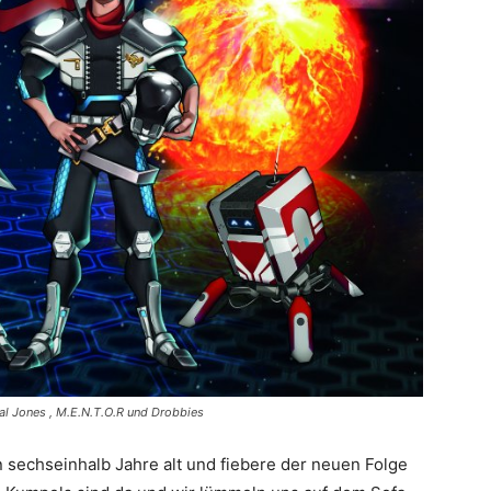
ral Jones , M.E.N.T.O.R und Drobbies
 sechseinhalb Jahre alt und fiebere der neuen Folge