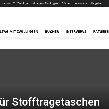
usstattung für Zwillinge
Alltag mit Zwillingen
Bücher
Interviews
Ratgeber
LTAG MIT ZWILLINGEN
BÜCHER
INTERVIEWS
RATGEBE
ür Stofftragetaschen