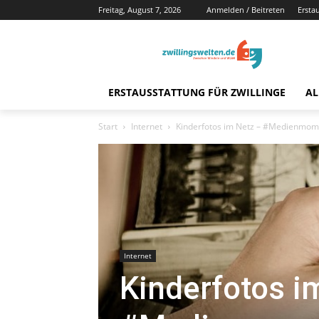
Freitag, August 7, 2026
Anmelden / Beitreten
Ersta
ERSTAUSSTATTUNG FÜR ZWILLINGE
AL
Start
Internet
Kinderfotos im Netz – #Medienmom
Internet
Kinderfotos i