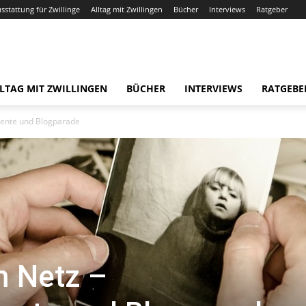
usstattung für Zwillinge
Alltag mit Zwillingen
Bücher
Interviews
Ratgeber
LTAG MIT ZWILLINGEN
BÜCHER
INTERVIEWS
RATGEBE
ente und Blogparade
m Netz –