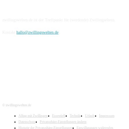
Über uns
zwillingswelten.de ist der Treffpunkt für (werdende) Zwillingseltern.
Kontakt
hallo@zwillingswelten.de
Hier folgen
© zwillingswelten.de
Alltag mit Zwillingen
Essentiell
Technik
Urlaub
Impressum
Datenschutz
Privatsphäre-Einstellungen ändern
Historie der Privatsphäre-Einstellungen
Einwilligungen widerrufen