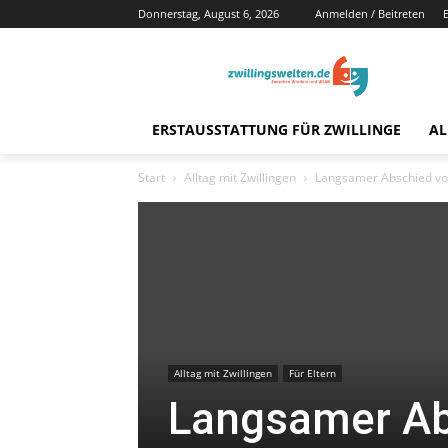
Donnerstag, August 6, 2026
Anmelden / Beitreten
ERSTAUSSTATTUNG FÜR ZWILLINGE
AL
Start
Alltag mit Zwillingen
Langsamer Abschied vo
Alltag mit Zwillingen
Für Eltern
Langsamer Ab