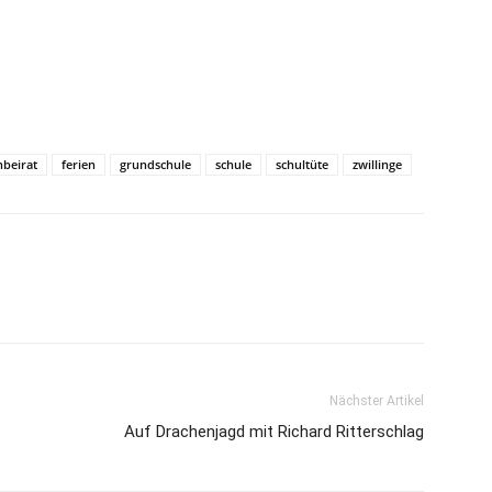
nbeirat
ferien
grundschule
schule
schultüte
zwillinge
Nächster Artikel
Auf Drachenjagd mit Richard Ritterschlag