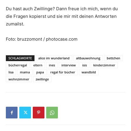
Du hast auch Zwillinge? Dann freue ich mich, wenn du
die Fragen kopierst und sie mir mit deinen Antworten
zumailst.
Foto: bruzzomont / photocase.com
SCHLAGWORTE
alice im wunderland
altbauwohnung
bettchen
bücherregal
eltern
ines
interview
isis
kinderzimmer
lisa
mama
papa
regal für bücher
wandbild
wohnzimmer
zwillinge