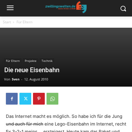
Start
Für Eltern
Für Eltern
Projekte
Technik
Die neue Eisenbahn
Von
Sven
-
12. August 2010
Das Internet macht es möglich. So habe ich für die Jung
und auch für mich
eine Lego-Eisenbahn im Internet, recht
fix 3-2-1 meins…, ersteigert. Heute kam das Paket und