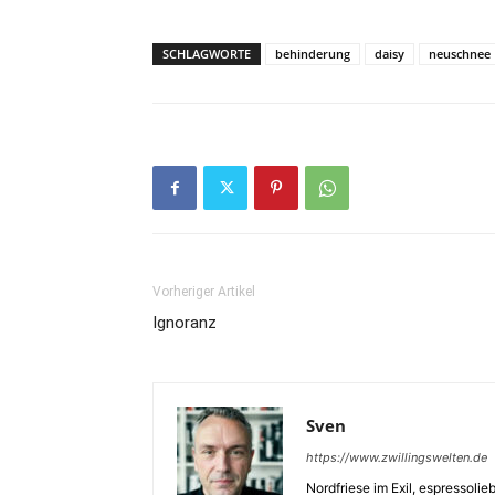
SCHLAGWORTE
behinderung
daisy
neuschnee
Vorheriger Artikel
Ignoranz
Sven
https://www.zwillingswelten.de
Nordfriese im Exil, espressoli