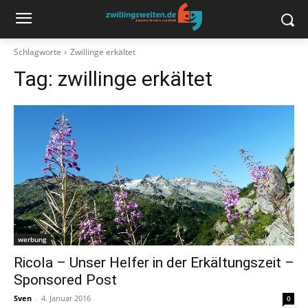
Schlagworte
Zwillinge erkältet
Tag:
zwillinge erkältet
werbung
Ricola – Unser Helfer in der Erkältungszeit –
Sponsored Post
Sven
-
4. Januar 2016
0