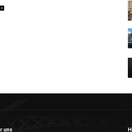
0
r uns
H