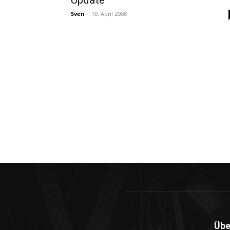
Update
Sven
-
10. April 2008
Übe