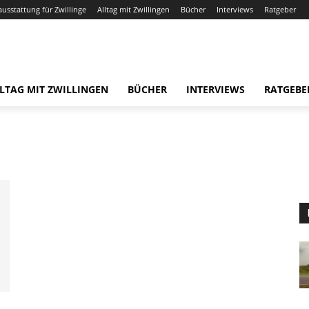
ausstattung für Zwillinge
Alltag mit Zwillingen
Bücher
Interviews
Ratgeber
LTAG MIT ZWILLINGEN
BÜCHER
INTERVIEWS
RATGEBE