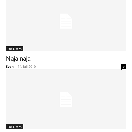
Für Eltern
Naja naja
Sven
-
14. Juli 2010
0
Für Eltern