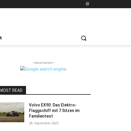
R
- Advertisment -
MOST READ
Volvo EX90: Das Elektro-
Flaggschiff mit 7 Sitzen im
Familientest
28. September 2025