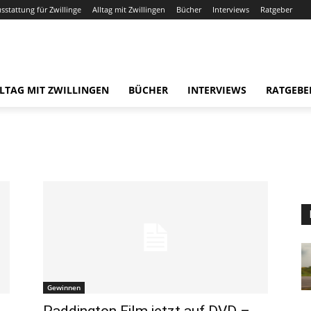
usstattung für Zwillinge
Alltag mit Zwillingen
Bücher
Interviews
Ratgeber
LTAG MIT ZWILLINGEN
BÜCHER
INTERVIEWS
RATGEBE
Gewinnen