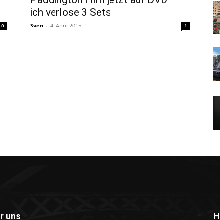
Paddington Film jetzt auf DVD –
ich verlose 3 Sets
Sven
-
4. April 2015
0
1
r uns
H