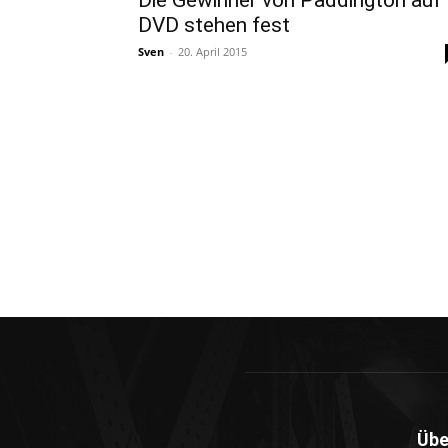
Die Gewinner von Paddington auf
DVD stehen fest
Sven
-
20. April 2015
Übe