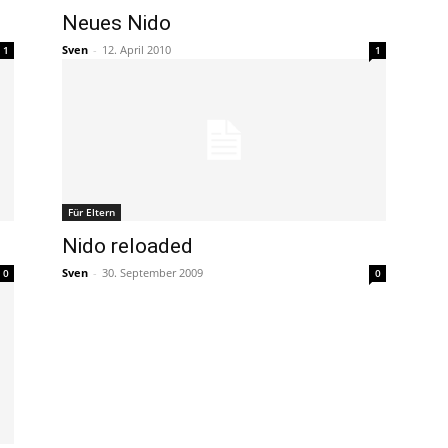
Neues Nido
Sven
-
12. April 2010
1
1
Für Eltern
Nido reloaded
Sven
-
30. September 2009
0
0