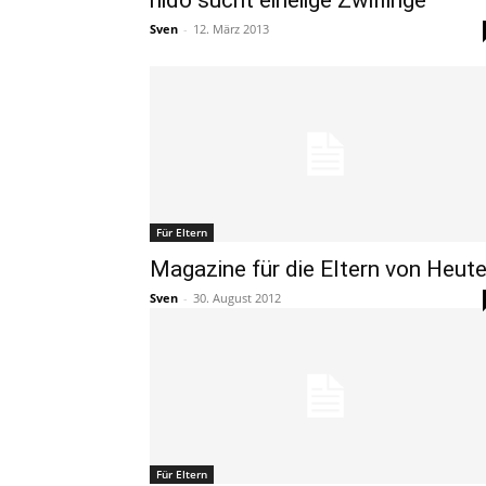
nido sucht eineiige Zwillinge
Sven
-
12. März 2013
Für Eltern
Magazine für die Eltern von Heut
Sven
-
30. August 2012
Für Eltern