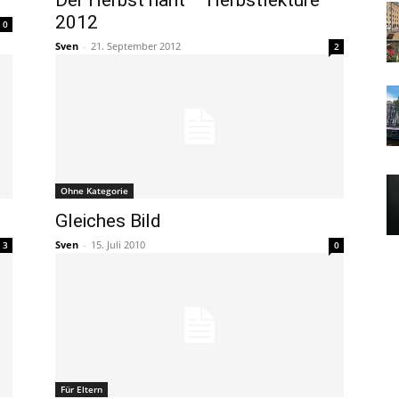
Der Herbst naht – Herbstlektüre
2012
0
Sven
-
21. September 2012
2
Ohne Kategorie
e
Gleiches Bild
Sven
-
15. Juli 2010
3
0
Für Eltern