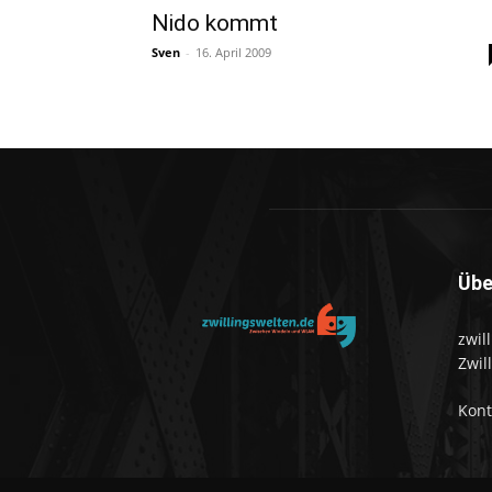
Nido kommt
Sven
-
16. April 2009
Übe
zwil
Zwil
Kon