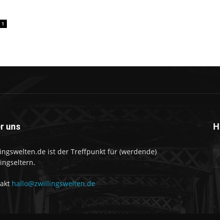
1
r uns
H
lingswelten.de ist der Treffpunkt für (werdende)
lingseltern.
takt
hallo@zwillingswelten.de