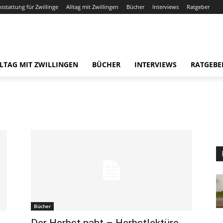
usstattung für Zwillinge
Alltag mit Zwillingen
Bücher
Interviews
Ratgeber
LTAG MIT ZWILLINGEN
BÜCHER
INTERVIEWS
RATGEBE
Bücher