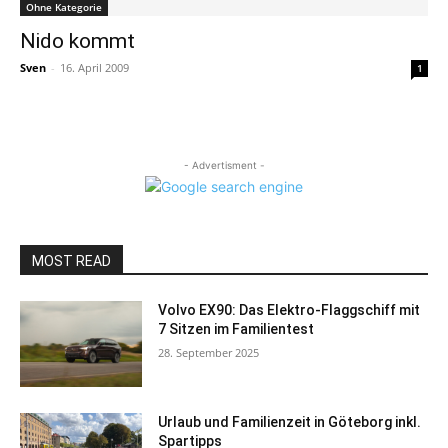
Ohne Kategorie
Nido kommt
Sven
-
16. April 2009
1
- Advertisment -
MOST READ
Volvo EX90: Das Elektro-Flaggschiff mit
7 Sitzen im Familientest
28. September 2025
Urlaub und Familienzeit in Göteborg inkl.
Spartipps