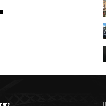
0
r uns
H