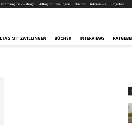
usstattung für Zwillinge
Alltag mit Zwillingen
Bücher
Interviews
Ratgeber
LTAG MIT ZWILLINGEN
BÜCHER
INTERVIEWS
RATGEBE