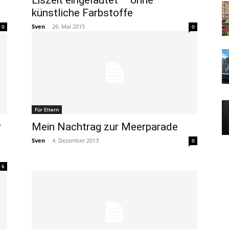
Eiszeit eingeläutet – ohne
künstliche Farbstoffe
Sven
-
26. Mai 2015
0
0
Für Eltern
r
Mein Nachtrag zur Meerparade
Sven
-
4. Dezember 2013
0
6