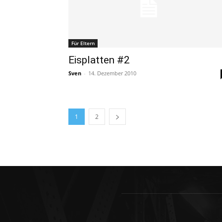
Für Eltern
Eisplatten #2
Sven
-
14. Dezember 2010
1
2