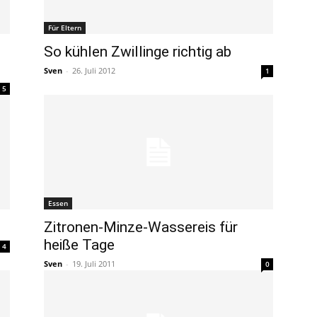
Für Eltern
So kühlen Zwillinge richtig ab
Sven
-
26. Juli 2012
1
5
Essen
Zitronen-Minze-Wassereis für
heiße Tage
4
Sven
-
19. Juli 2011
0