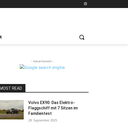
R
- Advertisment -
MOST READ
Volvo EX90: Das Elektro-
Flaggschiff mit 7 Sitzen im
Familientest
28. September 2025