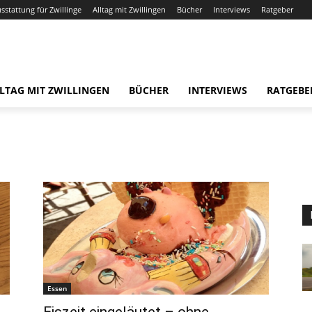
usstattung für Zwillinge
Alltag mit Zwillingen
Bücher
Interviews
Ratgeber
LTAG MIT ZWILLINGEN
BÜCHER
INTERVIEWS
RATGEBE
Essen