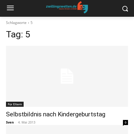
Schlagworte
5
Tag:
5
Für Eltern
Selbstbildnis nach Kindergeburtstag
Sven
-
4. Mai 2013
0