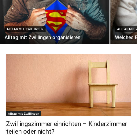
ALLTAG MIT ZWILLINGEN
ALLTAG MIT 
Alltag mit Zwillingen organisieren
Welches B
Alltag mit Zwillingen
Zwillingszimmer einrichten – Kinderzimmer
teilen oder nicht?