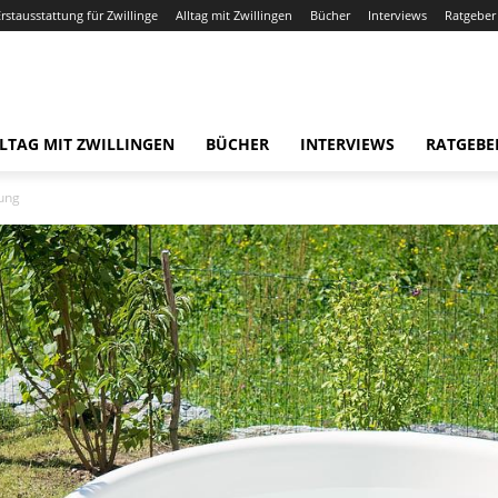
Erstausstattung für Zwillinge
Alltag mit Zwillingen
Bücher
Interviews
Ratgeber
LTAG MIT ZWILLINGEN
BÜCHER
INTERVIEWS
RATGEBE
ung