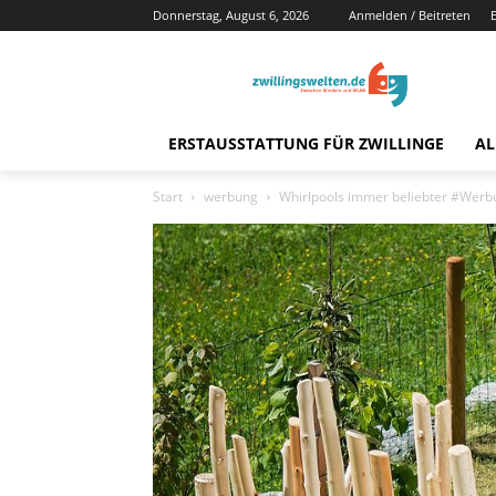
Donnerstag, August 6, 2026
Anmelden / Beitreten
ERSTAUSSTATTUNG FÜR ZWILLINGE
AL
Start
werbung
Whirlpools immer beliebter #Werb