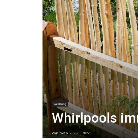
werbung
Whirlpools i
Von
Sven
-
5. Juli 2022