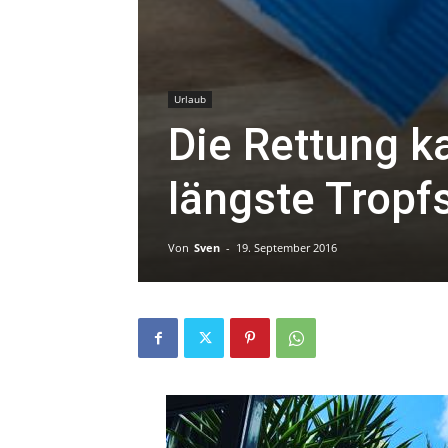
Urlaub
Die Rettung k
längste Tropf
Von
Sven
-
19. September 2016