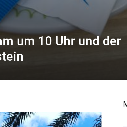
am um 10 Uhr und der
stein
M