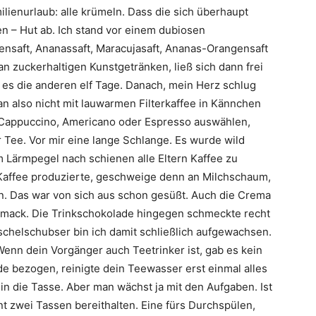
lienurlaub: alle krümeln. Dass die sich überhaupt
en – Hut ab. Ich stand vor einem dubiosen
ensaft, Ananassaft, Maracujasaft, Ananas-Orangensaft
n zuckerhaltigen Kunstgetränken, ließ sich dann frei
e es die anderen elf Tage. Danach, mein Herz schlug
an also nicht mit lauwarmen Filterkaffee in Kännchen
ch Cappuccino, Americano oder Espresso auswählen,
 Tee. Vor mir eine lange Schlange. Es wurde wild
 Lärmpegel nach schienen alle Eltern Kaffee zu
Kaffee produzierte, geschweige denn an Milchschaum,
en. Das war von sich aus schon gesüßt. Auch die Crema
mack. Die Trinkschokolade hingegen schmeckte recht
schelschubser bin ich damit schließlich aufgewachsen.
Wenn dein Vorgänger auch Teetrinker ist, gab es kein
e bezogen, reinigte dein Teewasser erst einmal alles
n die Tasse. Aber man wächst ja mit den Aufgaben. Ist
nt zwei Tassen bereithalten. Eine fürs Durchspülen,