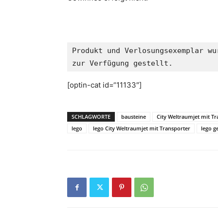
Produkt und Verlosungsexemplar wu
zur Verfügung gestellt.
[optin-cat id=“11133″]
SCHLAGWORTE
bausteine
City Weltraumjet mit T
lego
lego City Weltraumjet mit Transporter
lego g