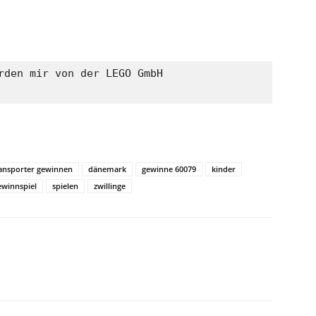
rden mir von der LEGO GmbH 

ransporter gewinnen
dänemark
gewinne 60079
kinder
ewinnspiel
spielen
zwillinge