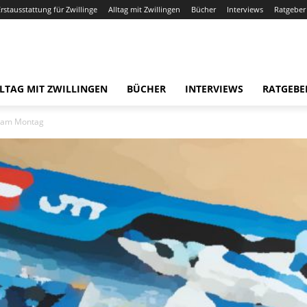
Erstausstattung für Zwillinge
Alltag mit Zwillingen
Bücher
Interviews
Ratgeber
LTAG MIT ZWILLINGEN
BÜCHER
INTERVIEWS
RATGEBE
l am Montag