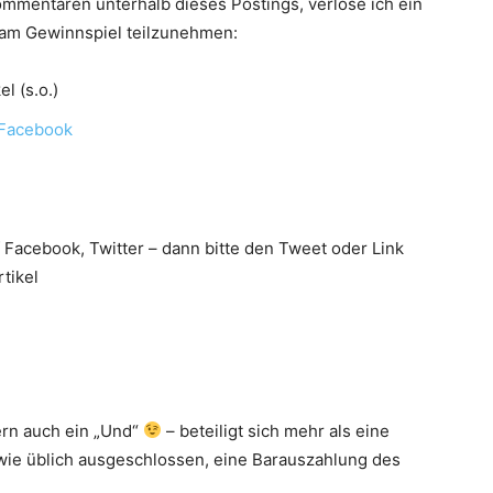
Kommentaren unterhalb dieses Postings, verlose ich ein
 am Gewinnspiel teilzunehmen:
l (s.o.)
 Facebook
 Facebook, Twitter – dann bitte den Tweet oder Link
tikel
ern auch ein „Und“
– beteiligt sich mehr als eine
 wie üblich ausgeschlossen, eine Barauszahlung des