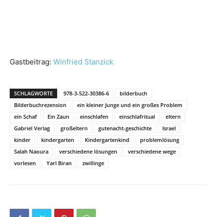
Gastbeitrag:
Winfried Stanzick
SCHLAGWORTE
978-3-522-30386-6
bilderbuch
Bilderbuchrezension
ein kleiner Junge und ein großes Problem
ein Schaf
Ein Zaun
einschlafen
einschlafritual
eltern
Gabriel Verlag
großeltern
gutenacht-geschichte
Israel
kinder
kindergarten
Kindergartenkind
problemlösung
Salah Naoura
verschiedene lösungen
verschiedene wege
vorlesen
Yarl Biran
zwillinge