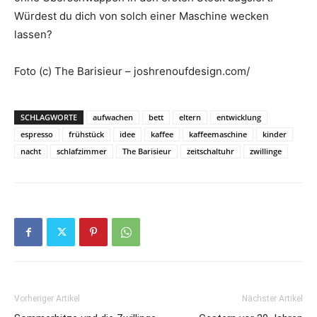
Würdest du dich von solch einer Maschine wecken
lassen?
Foto (c) The Barisieur – joshrenoufdesign.com/
SCHLAGWORTE
aufwachen
bett
eltern
entwicklung
espresso
frühstück
idee
kaffee
kaffeemaschine
kinder
nacht
schlafzimmer
The Barisieur
zeitschaltuhr
zwillinge
Vorheriger Artikel
Nächster Artikel