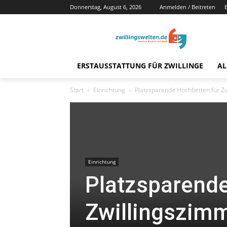
Donnerstag, August 6, 2026
Anmelden / Beitreten
ERSTAUSSTATTUNG FÜR ZWILLINGE
AL
Start
Einrichtung
Platzsparende Hochbetten für Z
Einrichtung
Platzsparende
Zwillingszim