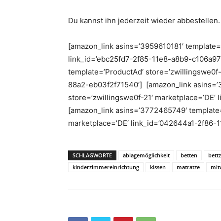
Du kannst ihn jederzeit wieder abbestellen.
[amazon_link asins=’3959610181′ template=
link_id=’ebc25fd7-2f85-11e8-a8b9-c106a97
template=’ProductAd‘ store=’zwillingswe0f-
88a2-eb03f2f71540′] [amazon_link asins=’
store=’zwillingswe0f-21′ marketplace=’DE‘
[amazon_link asins=’3772465749′ template=
marketplace=’DE‘ link_id=’042644a1-2f86-
SCHLAGWORTE
ablagemöglichkeit
betten
bett
kinderzimmereinrichtung
kissen
matratze
mit