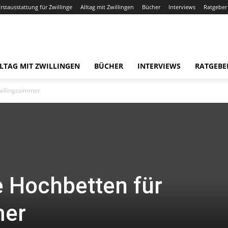
Erstausstattung für Zwillinge
Alltag mit Zwillingen
Bücher
Interviews
Ratgeber
LTAG MIT ZWILLINGEN
BÜCHER
INTERVIEWS
RATGEBE
willingszimmer
 Hochbetten für
mer