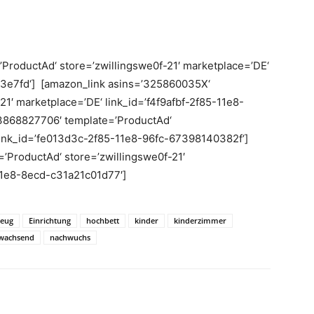
’ProductAd‘ store=’zwillingswe0f-21′ marketplace=’DE‘
3e7fd‘] [amazon_link asins=’325860035X‘
21′ marketplace=’DE‘ link_id=’f4f9afbf-2f85-11e8-
3868827706′ template=’ProductAd‘
 link_id=’fe013d3c-2f85-11e8-96fc-67398140382f‘]
’ProductAd‘ store=’zwillingswe0f-21′
11e8-8ecd-c31a21c01d77′]
zeug
Einrichtung
hochbett
kinder
kinderzimmer
wachsend
nachwuchs