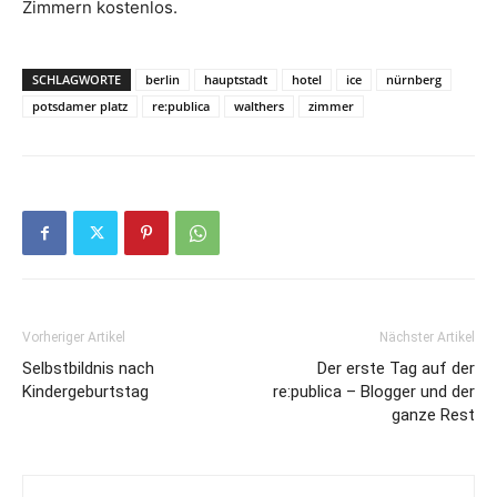
Zimmern kostenlos.
SCHLAGWORTE
berlin
hauptstadt
hotel
ice
nürnberg
potsdamer platz
re:publica
walthers
zimmer
Vorheriger Artikel
Nächster Artikel
Selbstbildnis nach
Der erste Tag auf der
Kindergeburtstag
re:publica – Blogger und der
ganze Rest