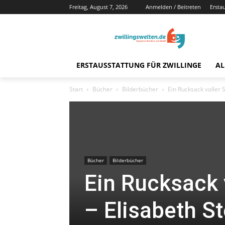
Freitag, August 7, 2026
Anmelden / Beitreten
Ersta
ERSTAUSSTATTUNG FÜR ZWILLINGE
AL
Start
Bücher
Bilderbücher
Ein Rucksack voller 
Bücher
Bilderbücher
Ein Rucksack 
– Elisabeth St