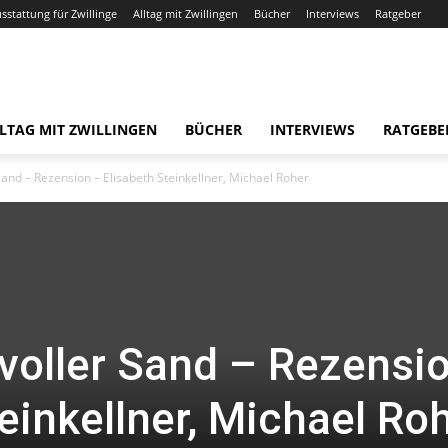
usstattung für Zwillinge
Alltag mit Zwillingen
Bücher
Interviews
Ratgeber
LTAG MIT ZWILLINGEN
BÜCHER
INTERVIEWS
RATGEBE
Sand – Rezension – Elisabeth Steinkellner, Michael Roher
voller Sand – Rezensi
einkellner, Michael Ro