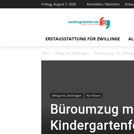
Freitag, August 7, 2026
Anmelden / Beitreten
Ersta
ERSTAUSSTATTUNG FÜR ZWILLINGE
AL
Start
Alltag mit Zwillingen
Büroumzug mit Zwilling
Alltag mit Zwillingen
Für Eltern
Büroumzug mi
Kindergartenf