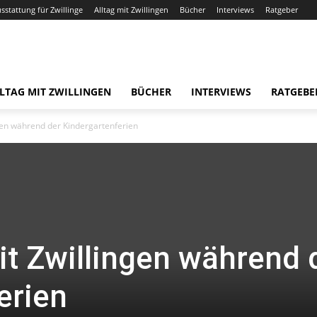
usstattung für Zwillinge
Alltag mit Zwillingen
Bücher
Interviews
Ratgeber
LTAG MIT ZWILLINGEN
BÜCHER
INTERVIEWS
RATGEBE
en während der Kindergartenferien
t Zwillingen während 
erien