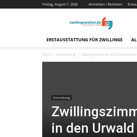
Freitag, August 7, 2026
Anmelden / Beitreten
Ersta
ERSTAUSSTATTUNG FÜR ZWILLINGE
AL
Start
Einrichtung
Zwillingszimmer mit Dinosaurier
Einrichtung
Zwillingszimm
in den Urwald