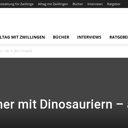
usstattung für Zwillinge
Alltag mit Zwillingen
Bücher
Interviews
Ratgeber
LTAG MIT ZWILLINGEN
BÜCHER
INTERVIEWS
RATGEBE
n – ab in den Urwald
er mit Dinosauriern –