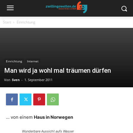
Start
Einrichtung
Einrichtung
Internet
Man wird ja wohl mal träumen dürfen
Von
Sven
-
1. September 2011
… von einem
Haus in Norwegen
Wunderbare Aussicht aufs Wasser