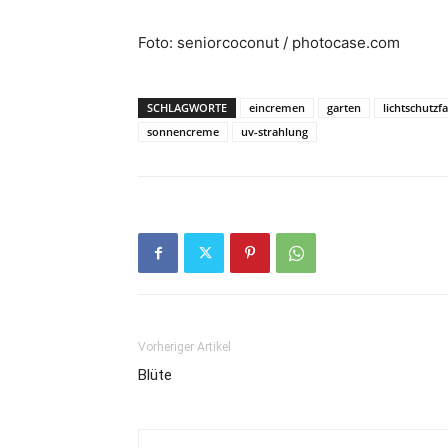
Foto: seniorcoconut / photocase.com
SCHLAGWORTE
eincremen
garten
lichtschutzf
sonnencreme
uv-strahlung
Vorheriger Artikel
Blüte