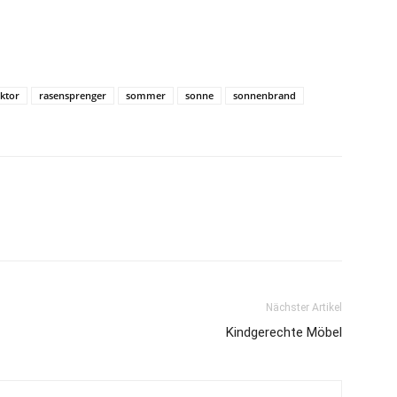
aktor
rasensprenger
sommer
sonne
sonnenbrand
Nächster Artikel
Kindgerechte Möbel