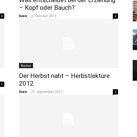
Was entscheidet bei der Erziehung
– Kopf oder Bauch?
Sven
-
2. Oktober 2013
4
2
Bücher
Der Herbst naht – Herbstlektüre
2012
1
Sven
-
21. September 2012
2