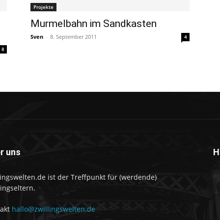
Projekte
Murmelbahn im Sandkasten
Sven
-
8. September 2011
4
8
r uns
H
lingswelten.de ist der Treffpunkt für (werdende)
lingseltern.
takt
hallo@zwillingswelten.de