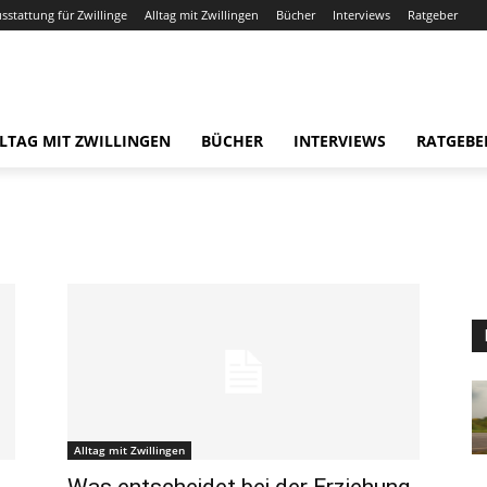
usstattung für Zwillinge
Alltag mit Zwillingen
Bücher
Interviews
Ratgeber
LTAG MIT ZWILLINGEN
BÜCHER
INTERVIEWS
RATGEBE
Alltag mit Zwillingen