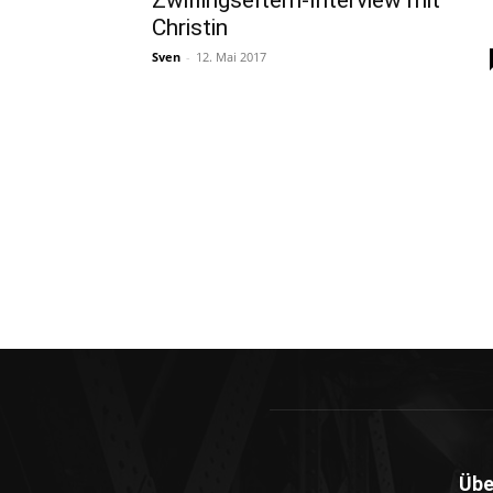
Zwillingseltern-Interview mit
Christin
Sven
-
12. Mai 2017
Übe