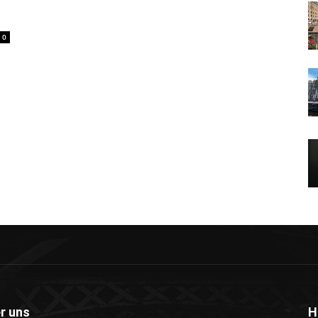
0
r uns
H