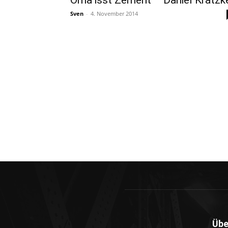
Oma isst Zement – Daniel Kratzk
Sven
-
4. November 2014
Übe