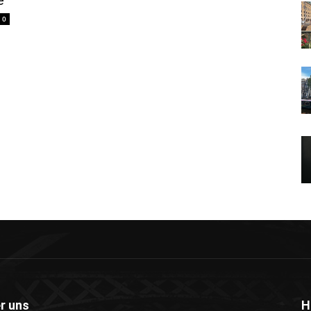
e
0
r uns
H