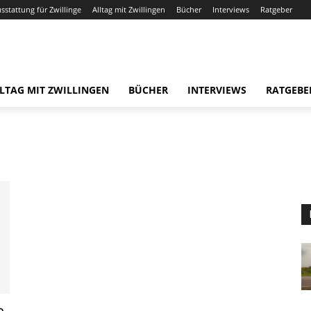
usstattung für Zwillinge
Alltag mit Zwillingen
Bücher
Interviews
Ratgeber
LTAG MIT ZWILLINGEN
BÜCHER
INTERVIEWS
RATGEBE