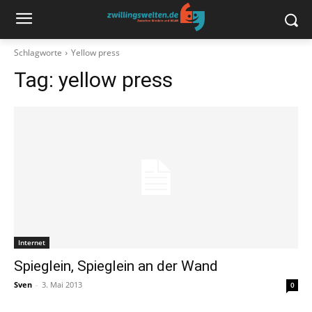
Schlagworte
Yellow press
Tag:
yellow press
Internet
Spieglein, Spieglein an der Wand
Sven
-
3. Mai 2013
0