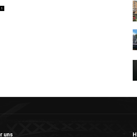
1
r uns
H