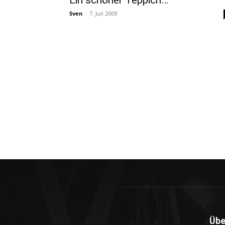
Ein schöner Teppich…
Sven
-
7. Juli 2009
Übe