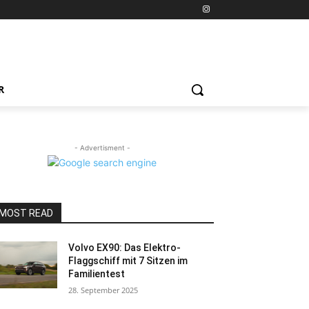
R
- Advertisment -
MOST READ
Volvo EX90: Das Elektro-
Flaggschiff mit 7 Sitzen im
Familientest
28. September 2025