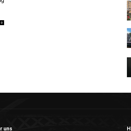
ag
0
r uns
H