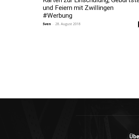
Karten zur Einschulung, Geburtst
und Feiern mit Zwillingen
#Werbung
Sven
-
28. August 2018
Übe