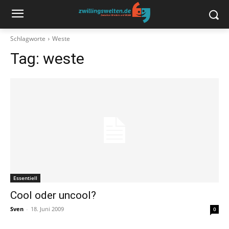
Schlagworte
Weste
Tag:
weste
Essentiell
Cool oder uncool?
Sven
-
18. Juni 2009
0