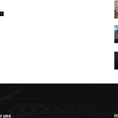
7
r uns
H