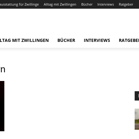
ausstattung für Zwillinge
Alltag mit Zwillingen
Bücher
Interviews
Ratgeber
LTAG MIT ZWILLINGEN
BÜCHER
INTERVIEWS
RATGEBE
rn